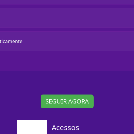
a
aticamente
SEGUIR AGORA
Acessos