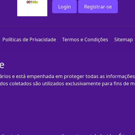
Login
Registrar-se
Políticas de Privacidade
Termos e Condições
Sitemap
de
uários e está empenhada em proteger todas as informações
os coletados são utilizados exclusivamente para fins de m