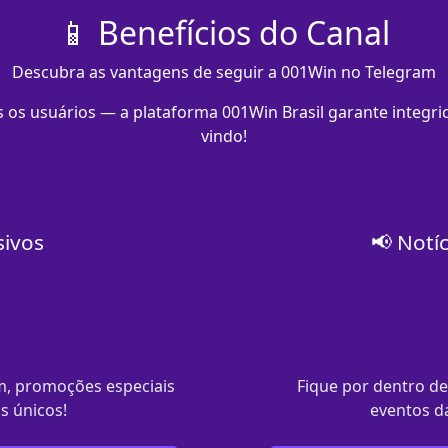
📱 Benefícios do Canal
Descubra as vantagens de seguir a 001Win no Telegram
 os usuários — a plataforma 001Win Brasil garante integrid
vindo!
sivos
📢 Notí
m, promoções especiais
Fique por dentro d
s únicos!
eventos d