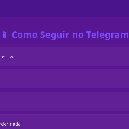
📱 Como Seguir no Telegram
ositivo
erder nada