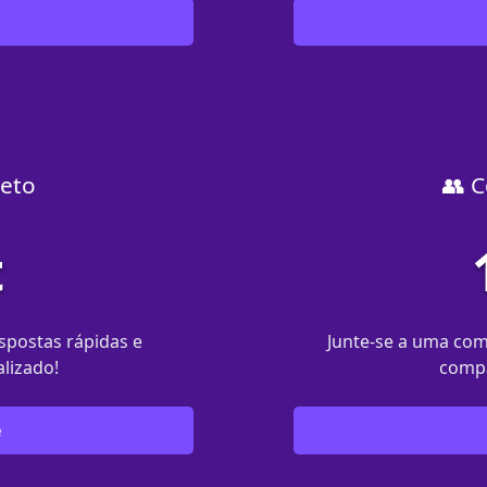
reto
👥 
t
espostas rápidas e
Junte-se a uma com
lizado!
compa
e