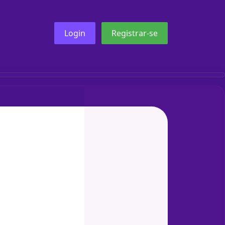
Login
Registrar-se