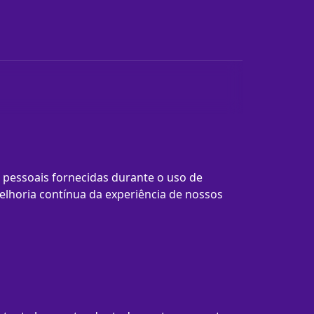
 pessoais fornecidas durante o uso de
elhoria contínua da experiência de nossos