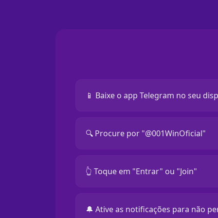
📱 Baixe o app Telegram no seu disp
🔍 Procure por "@001WinOficial"
👆 Toque em "Entrar" ou "Join"
🔔 Ative as notificações para não p