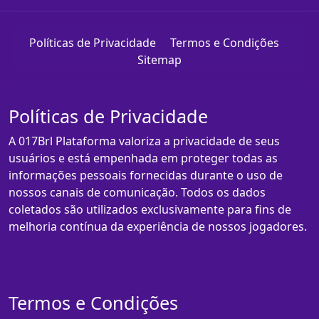
Políticas de Privacidade
Termos e Condições
Sitemap
Políticas de Privacidade
A 017Brl Plataforma valoriza a privacidade de seus
usuários e está empenhada em proteger todas as
informações pessoais fornecidas durante o uso de
nossos canais de comunicação. Todos os dados
coletados são utilizados exclusivamente para fins de
melhoria contínua da experiência de nossos jogadores.
Termos e Condições