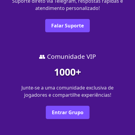
Suporte direto via Telegram, respostas rápidas e
atendimento personalizado!
Falar Suporte
👥 Comunidade VIP
1000+
Junte-se a uma comunidade exclusiva de
jogadores e compartilhe experiências!
Entrar Grupo