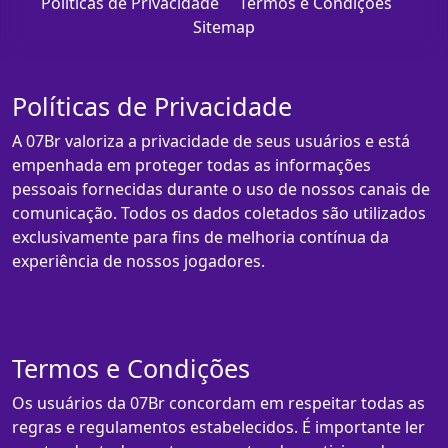
Políticas de Privacidade
Termos e Condições
Sitemap
Políticas de Privacidade
A 07Br valoriza a privacidade de seus usuários e está
empenhada em proteger todas as informações
pessoais fornecidas durante o uso de nossos canais de
comunicação. Todos os dados coletados são utilizados
exclusivamente para fins de melhoria contínua da
experiência de nossos jogadores.
Termos e Condições
Os usuários da 07Br concordam em respeitar todas as
regras e regulamentos estabelecidos. É importante ler