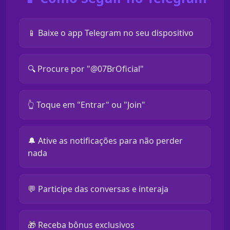
📱 Baixe o app Telegram no seu dispositivo
🔍 Procure por "@07BrOficial"
👆 Toque em "Entrar" ou "Join"
🔔 Ative as notificações para não perder
nada
💬 Participe das conversas e interaja
🎁 Receba bônus exclusivos