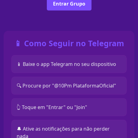
Entrar Grupo
📱 Como Seguir no Telegram
📱 Baixe o app Telegram no seu dispositivo
🔍 Procure por "@10Pm PlataformaOficial"
👆 Toque em "Entrar" ou "Join"
🔔 Ative as notificações para não perder
nada