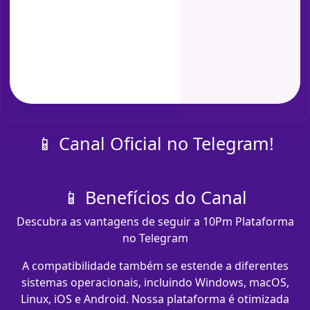
📱 Canal Oficial no Telegram!
📱 Benefícios do Canal
Descubra as vantagens de seguir a 10Pm Plataforma
no Telegram
A compatibilidade também se estende a diferentes
sistemas operacionais, incluindo Windows, macOS,
Linux, iOS e Android. Nossa plataforma é otimizada