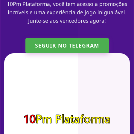
10Pm Plataforma, você tem acesso a promoções
incríveis e uma experiência de jogo inigualável.
Junte-se aos vencedores agora!
SEGUIR NO TELEGRAM