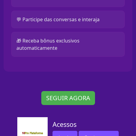
💬 Participe das conversas e interaja
🎁 Receba bônus exclusivos
automaticamente
SEGUIR AGORA
Acessos