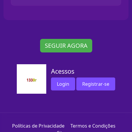
SEGUIR AGORA
Acessos
Login
Registrar-se
Políticas de Privacidade
Termos e Condições