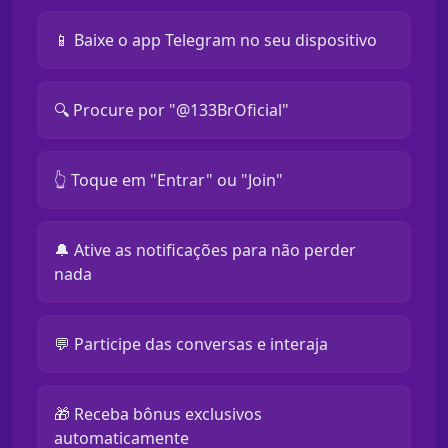
📱 Baixe o app Telegram no seu dispositivo
🔍 Procure por "@133BrOficial"
👆 Toque em "Entrar" ou "Join"
🔔 Ative as notificações para não perder
nada
💬 Participe das conversas e interaja
🎁 Receba bônus exclusivos
automaticamente