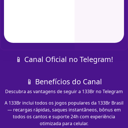
📱 Canal Oficial no Telegram!
📱 Benefícios do Canal
Descubra as vantagens de seguir a 133Br no Telegram
A 133Br inclui todos os jogos populares da 133Br Brasil
— recargas rápidas, saques instantâneos, bônus em
todos os cantos e suporte 24h com experiência
otimizada para celular.