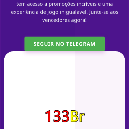
tem acesso a promoções incríveis e uma
experiência de jogo inigualável. Junte-se aos
vencedores agora!
SEGUIR NO TELEGRAM