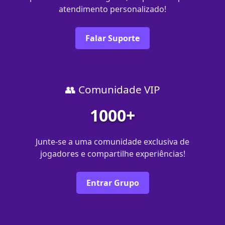
atendimento personalizado!
Falar Suporte
👥 Comunidade VIP
1000+
Junte-se a uma comunidade exclusiva de
jogadores e compartilhe experiências!
Entrar Grupo