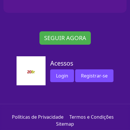
SEGUIR AGORA
Acessos
Login
Registrar-se
Políticas de Privacidade
Termos e Condições
Sitemap