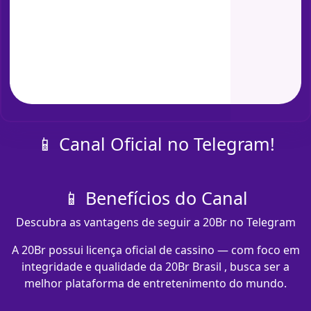
📱 Canal Oficial no Telegram!
📱 Benefícios do Canal
Descubra as vantagens de seguir a 20Br no Telegram
A 20Br possui licença oficial de cassino — com foco em
integridade e qualidade da 20Br Brasil , busca ser a
melhor plataforma de entretenimento do mundo.