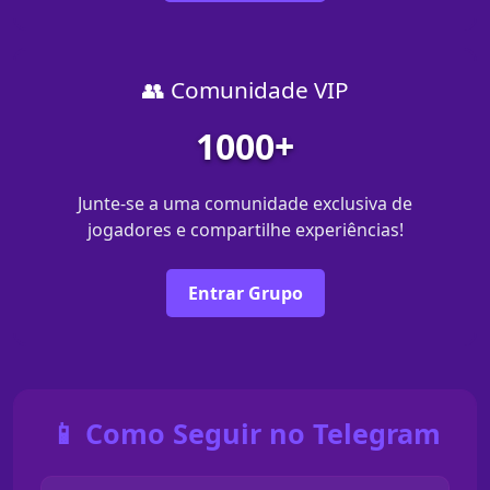
👥 Comunidade VIP
1000+
Junte-se a uma comunidade exclusiva de
jogadores e compartilhe experiências!
Entrar Grupo
📱 Como Seguir no Telegram