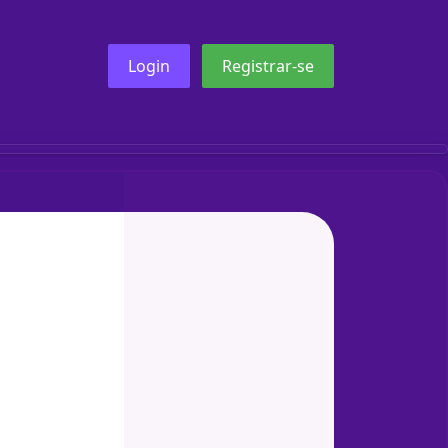
Login
Registrar-se