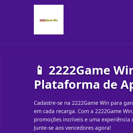
📱 2222Game Wi
Plataforma de A
Cadastre-se na 2222Game Win para gan
em cada recarga. Com a 2222Game Win,
promoções incríveis e uma experiência d
Junte-se aos vencedores agora!