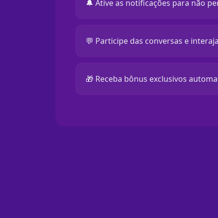
🔔 Ative as notificações para não p
💬 Participe das conversas e interaj
🎁 Receba bônus exclusivos autom