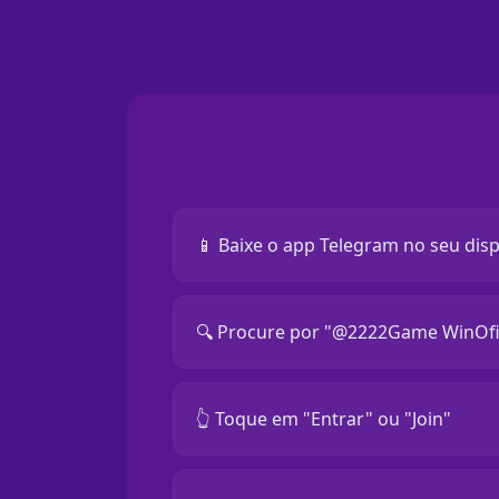
📱 Baixe o app Telegram no seu disp
🔍 Procure por "@2222Game WinOfi
👆 Toque em "Entrar" ou "Join"