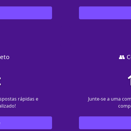
reto
👥 
t
espostas rápidas e
Junte-se a uma com
lizado!
compa
e