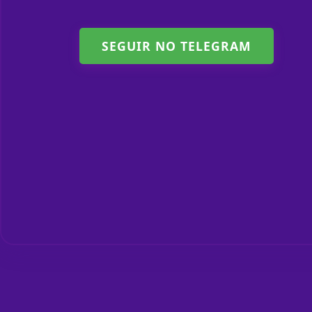
SEGUIR NO TELEGRAM