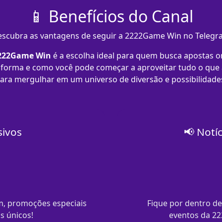
📱 Benefícios do Canal
scubra as vantagens de seguir a 2222Game Win no Teleg
222Game Win
é a escolha ideal para quem busca apostas on
taforma e como você pode começar a aproveitar tudo o que
ara mergulhar em um universo de diversão e possibilidade
sivos
📢 Notí
m, promoções especiais
Fique por dentro d
s únicos!
eventos da 2