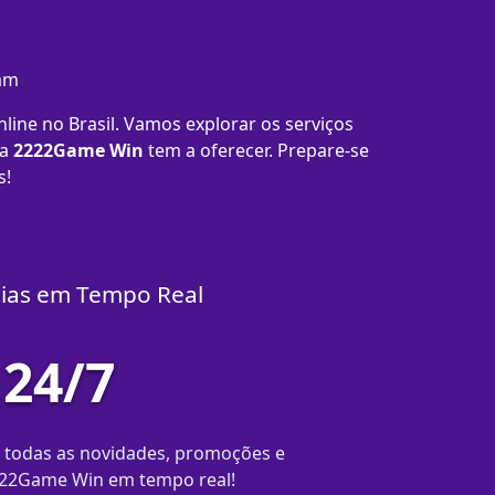
ram
line no Brasil. Vamos explorar os serviços
 a
2222Game Win
tem a oferecer. Prepare-se
s!
cias em Tempo Real
24/7
e todas as novidades, promoções e
222Game Win em tempo real!