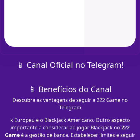
📱 Canal Oficial no Telegram!
📱 Benefícios do Canal
Descubra as vantagens de seguir a 222 Game no
Telegram
k Europeu e o Blackjack Americano. Outro aspecto
importante a considerar ao jogar Blackjack no
222
Game
é a gestão de banca. Estabelecer limites e seguir