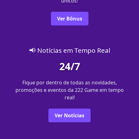
únicos!
Ver Bônus
📢 Notícias em Tempo Real
24/7
Fique por dentro de todas as novidades,
promoções e eventos da 222 Game em tempo
real!
Ver Notícias