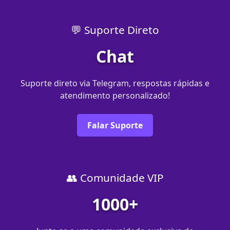
💬 Suporte Direto
Chat
Suporte direto via Telegram, respostas rápidas e
atendimento personalizado!
Falar Suporte
👥 Comunidade VIP
1000+