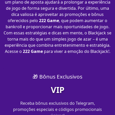
um plano de aposta ajudará a prolongar a experiência
de jogo de forma segura e divertida. Por último, uma
dica valiosa é aproveitar as promoções e bônus
oferecidos pelo
222 Game
, que podem aumentar o
bankroll e proporcionar mais oportunidades de jogo.
Com essas estratégias e dicas em mente, o Blackjack se
torna mais do que um simples jogo de azar – é uma
experiência que combina entretenimento e estratégia.
Acesse o
222 Game
para viver a emoção do Blackjack!.
🎁 Bônus Exclusivos
VIP
Receba bônus exclusivos do Telegram,
promoções especiais e códigos promocionais