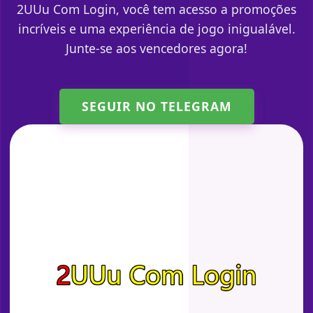
2UUu Com Login, você tem acesso a promoções
incríveis e uma experiência de jogo inigualável.
Junte-se aos vencedores agora!
SEGUIR NO TELEGRAM