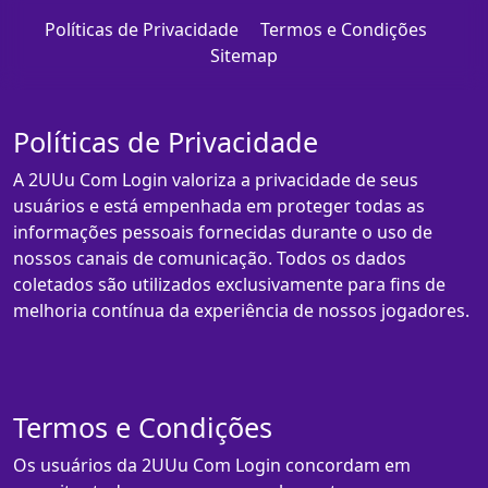
Políticas de Privacidade
Termos e Condições
Sitemap
Políticas de Privacidade
A 2UUu Com Login valoriza a privacidade de seus
usuários e está empenhada em proteger todas as
informações pessoais fornecidas durante o uso de
nossos canais de comunicação. Todos os dados
coletados são utilizados exclusivamente para fins de
melhoria contínua da experiência de nossos jogadores.
Termos e Condições
Os usuários da 2UUu Com Login concordam em