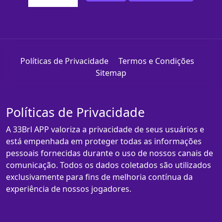
Políticas de Privacidade
Termos e Condições
Sitemap
Políticas de Privacidade
A 33Brl APP valoriza a privacidade de seus usuários e
está empenhada em proteger todas as informações
pessoais fornecidas durante o uso de nossos canais de
comunicação. Todos os dados coletados são utilizados
exclusivamente para fins de melhoria contínua da
experiência de nossos jogadores.