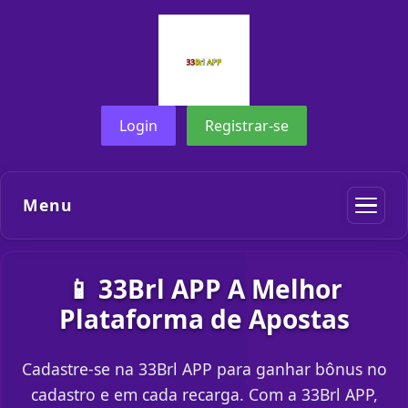
Login
Registrar-se
Menu
📱 33Brl APP A Melhor
Plataforma de Apostas
Cadastre-se na 33Brl APP para ganhar bônus no
cadastro e em cada recarga. Com a 33Brl APP,