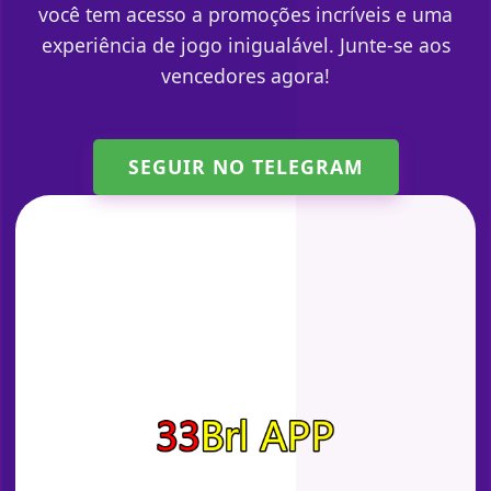
você tem acesso a promoções incríveis e uma
experiência de jogo inigualável. Junte-se aos
vencedores agora!
SEGUIR NO TELEGRAM