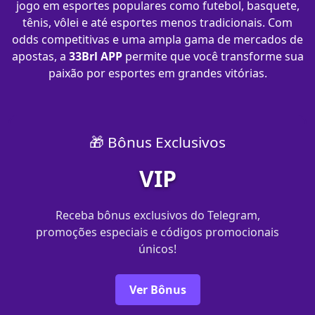
jogo em esportes populares como futebol, basquete,
tênis, vôlei e até esportes menos tradicionais. Com
odds competitivas e uma ampla gama de mercados de
apostas, a
33Brl APP
permite que você transforme sua
paixão por esportes em grandes vitórias.
🎁 Bônus Exclusivos
VIP
Receba bônus exclusivos do Telegram,
promoções especiais e códigos promocionais
únicos!
Ver Bônus