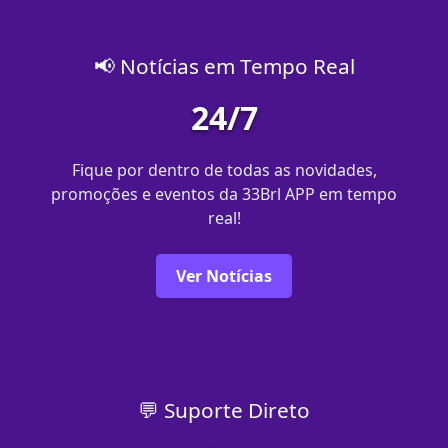
📢 Notícias em Tempo Real
24/7
Fique por dentro de todas as novidades,
promoções e eventos da 33Brl APP em tempo
real!
Ver Notícias
💬 Suporte Direto