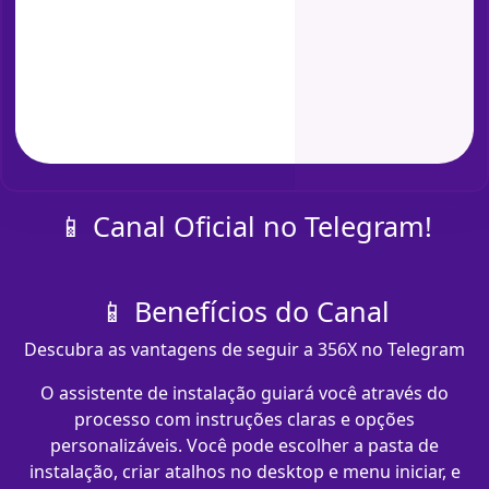
📱 Canal Oficial no Telegram!
📱 Benefícios do Canal
Descubra as vantagens de seguir a 356X no Telegram
O assistente de instalação guiará você através do
processo com instruções claras e opções
personalizáveis. Você pode escolher a pasta de
instalação, criar atalhos no desktop e menu iniciar, e