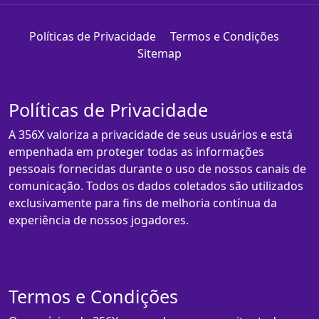
Políticas de Privacidade
Termos e Condições
Sitemap
Políticas de Privacidade
A 356X valoriza a privacidade de seus usuários e está
empenhada em proteger todas as informações
pessoais fornecidas durante o uso de nossos canais de
comunicação. Todos os dados coletados são utilizados
exclusivamente para fins de melhoria contínua da
experiência de nossos jogadores.
Termos e Condições