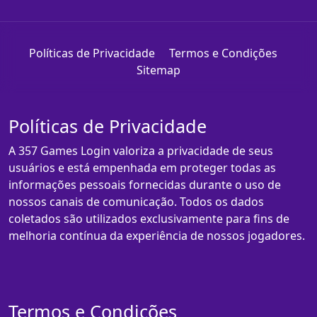
Políticas de Privacidade
Termos e Condições
Sitemap
Políticas de Privacidade
A 357 Games Login valoriza a privacidade de seus
usuários e está empenhada em proteger todas as
informações pessoais fornecidas durante o uso de
nossos canais de comunicação. Todos os dados
coletados são utilizados exclusivamente para fins de
melhoria contínua da experiência de nossos jogadores.
Termos e Condições