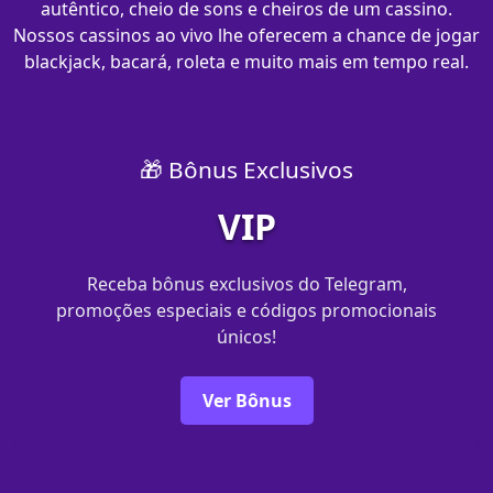
autêntico, cheio de sons e cheiros de um cassino.
Nossos cassinos ao vivo lhe oferecem a chance de jogar
blackjack, bacará, roleta e muito mais em tempo real.
🎁 Bônus Exclusivos
VIP
Receba bônus exclusivos do Telegram,
promoções especiais e códigos promocionais
únicos!
Ver Bônus