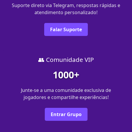
Suporte direto via Telegram, respostas rápidas e
atendimento personalizado!
Falar Suporte
👥 Comunidade VIP
1000+
Junte-se a uma comunidade exclusiva de
jogadores e compartilhe experiências!
Entrar Grupo