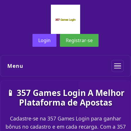
Login
Registrar-se
Menu
📱 357 Games Login A Melhor
Plataforma de Apostas
Cadastre-se na 357 Games Login para ganhar
bônus no cadastro e em cada recarga. Com a 357