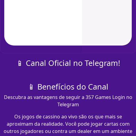
📱 Canal Oficial no Telegram!
📱 Benefícios do Canal
Descubra as vantagens de seguir a 357 Games Login no
Telegram
Os jogos de cassino ao vivo são os que mais se
aproximam da realidade. Você pode jogar cartas com
outros jogadores ou contra um dealer em um ambiente