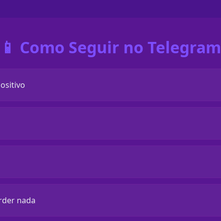
📱 Como Seguir no Telegram
ositivo
erder nada