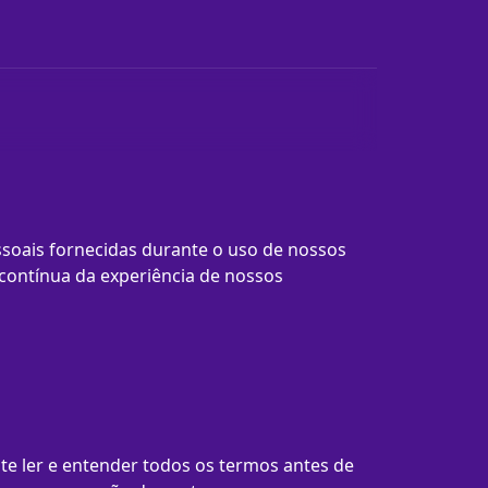
ssoais fornecidas durante o uso de nossos
 contínua da experiência de nossos
te ler e entender todos os termos antes de