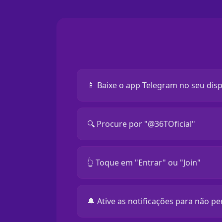
📱 Baixe o app Telegram no seu disp
🔍 Procure por "@36TOficial"
👆 Toque em "Entrar" ou "Join"
🔔 Ative as notificações para não p