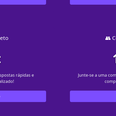
reto
👥 
t
espostas rápidas e
Junte-se a uma com
lizado!
compa
e