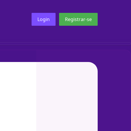
Login
Registrar-se