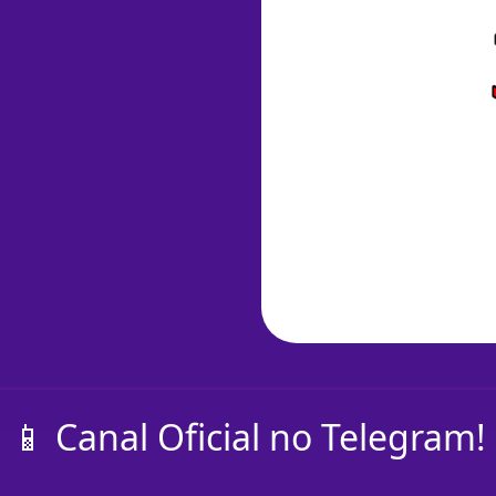
📱 Canal Oficial no Telegram!