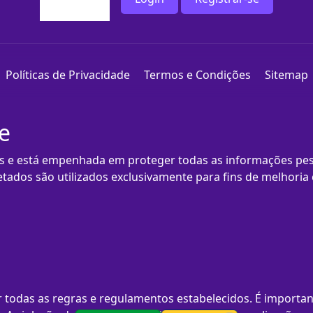
Políticas de Privacidade
Termos e Condições
Sitemap
de
ios e está empenhada em proteger todas as informações pe
tados são utilizados exclusivamente para fins de melhoria
todas as regras e regulamentos estabelecidos. É importan