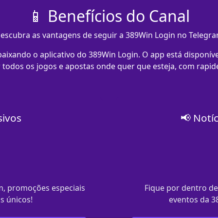
📱 Benefícios do Canal
escubra as vantagens de seguir a 389Win Login no Telegr
baixando o aplicativo do 389Win Login. O app está disponív
 todos os jogos e apostas onde quer que esteja, com rapidez
sivos
📢 Notí
m, promoções especiais
Fique por dentro d
s únicos!
eventos da 3