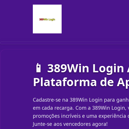
📱 389Win Login
Plataforma de A
Cadastre-se na 389Win Login para ganh
em cada recarga. Com a 389Win Login, 
promoções incríveis e uma experiência d
Junte-se aos vencedores agora!