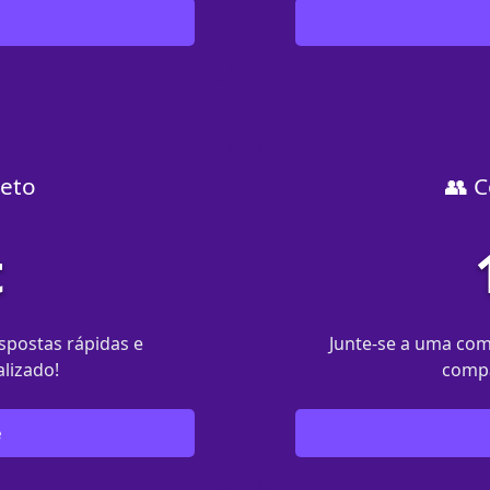
reto
👥 
t
espostas rápidas e
Junte-se a uma com
lizado!
compa
e