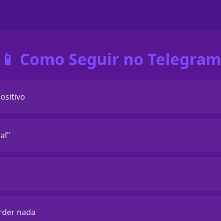
📱 Como Seguir no Telegram
ositivo
al"
erder nada