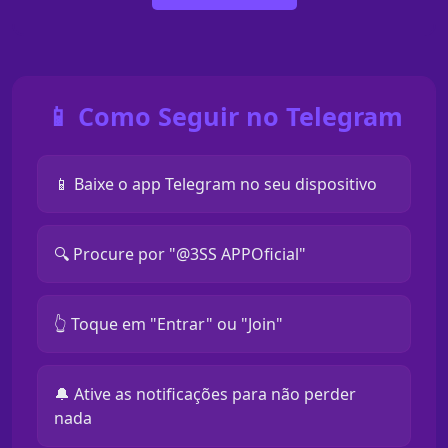
📱 Como Seguir no Telegram
📱 Baixe o app Telegram no seu dispositivo
🔍 Procure por "@3SS APPOficial"
👆 Toque em "Entrar" ou "Join"
🔔 Ative as notificações para não perder
nada