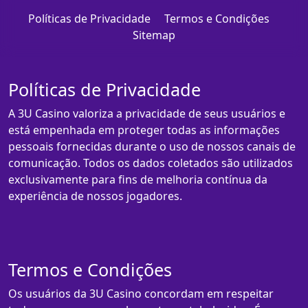
Políticas de Privacidade
Termos e Condições
Sitemap
Políticas de Privacidade
A 3U Casino valoriza a privacidade de seus usuários e
está empenhada em proteger todas as informações
pessoais fornecidas durante o uso de nossos canais de
comunicação. Todos os dados coletados são utilizados
exclusivamente para fins de melhoria contínua da
experiência de nossos jogadores.
Termos e Condições
Os usuários da 3U Casino concordam em respeitar