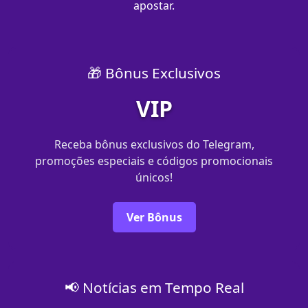
apostar.
🎁 Bônus Exclusivos
VIP
Receba bônus exclusivos do Telegram,
promoções especiais e códigos promocionais
únicos!
Ver Bônus
📢 Notícias em Tempo Real