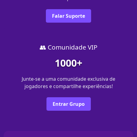
Falar Suporte
👥 Comunidade VIP
1000+
Junte-se a uma comunidade exclusiva de
jogadores e compartilhe experiências!
Entrar Grupo