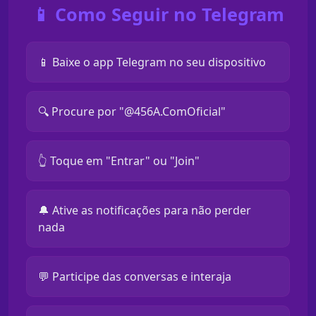
📱 Como Seguir no Telegram
📱 Baixe o app Telegram no seu dispositivo
🔍 Procure por "@456A.ComOficial"
👆 Toque em "Entrar" ou "Join"
🔔 Ative as notificações para não perder
nada
💬 Participe das conversas e interaja