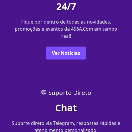
24/7
Fique por dentro de todas as novidades,
promoções e eventos da 456A.Com em tempo
real!
Ver Notícias
💬 Suporte Direto
Chat
Suporte direto via Telegram, respostas rápidas e
atendimento personalizado!