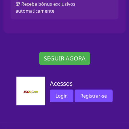
🎁 Receba bônus exclusivos
automaticamente
SEGUIR AGORA
Acessos
Login
Registrar-se