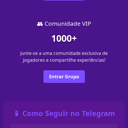
👥 Comunidade VIP
1000+
Junte-se a uma comunidade exclusiva de
jogadores e compartilhe experiências!
Entrar Grupo
📱 Como Seguir no Telegram