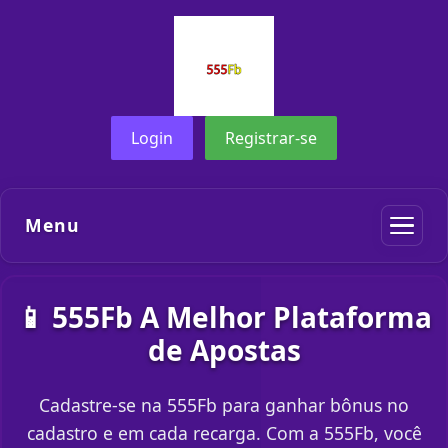
Login
Registrar-se
Menu
📱 555Fb A Melhor Plataforma
de Apostas
Cadastre-se na 555Fb para ganhar bônus no
cadastro e em cada recarga. Com a 555Fb, você