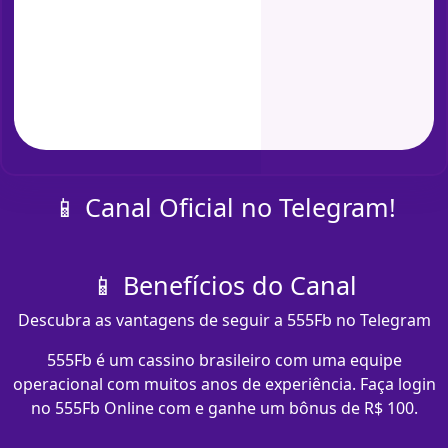
📱 Canal Oficial no Telegram!
📱 Benefícios do Canal
Descubra as vantagens de seguir a 555Fb no Telegram
555Fb é um cassino brasileiro com uma equipe
operacional com muitos anos de experiência. Faça login
no 555Fb Online com e ganhe um bônus de R$ 100.