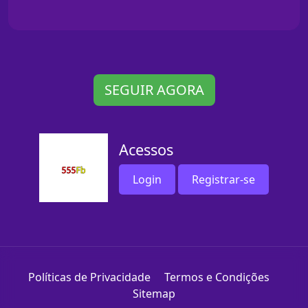
SEGUIR AGORA
Acessos
Login
Registrar-se
Políticas de Privacidade
Termos e Condições
Sitemap