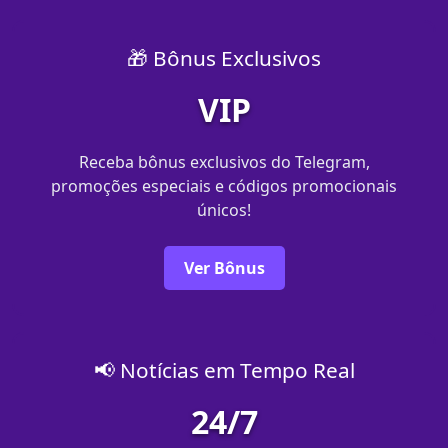
🎁 Bônus Exclusivos
VIP
Receba bônus exclusivos do Telegram,
promoções especiais e códigos promocionais
únicos!
Ver Bônus
📢 Notícias em Tempo Real
24/7