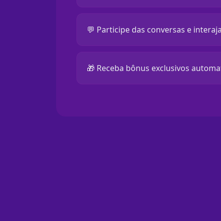
💬 Participe das conversas e interaj
🎁 Receba bônus exclusivos autom