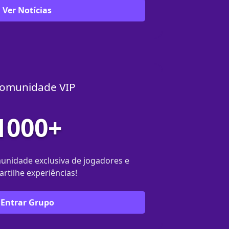
Ver Notícias
Comunidade VIP
1000+
unidade exclusiva de jogadores e
rtilhe experiências!
Entrar Grupo