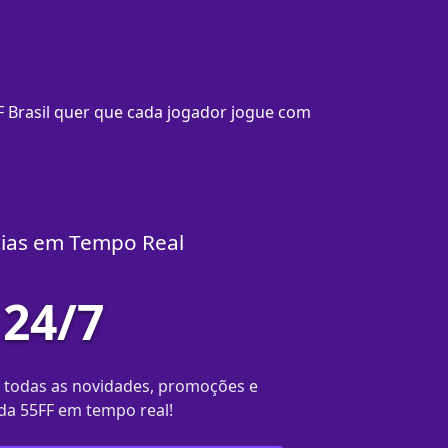
F Brasil quer que cada jogador jogue com
cias em Tempo Real
24/7
e todas as novidades, promoções e
da 55FF em tempo real!