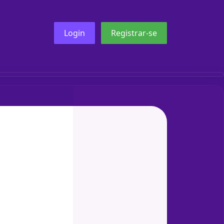
Login
Registrar-se