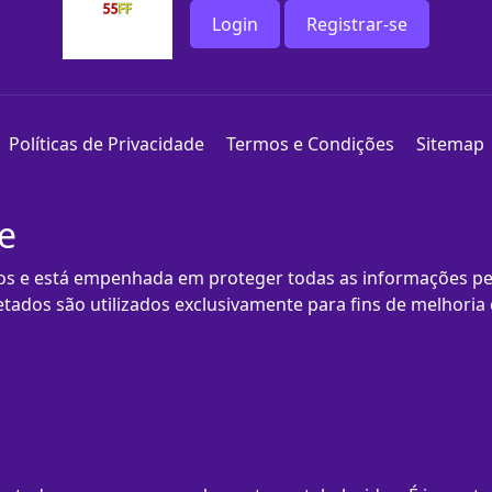
Login
Registrar-se
Políticas de Privacidade
Termos e Condições
Sitemap
de
rios e está empenhada em proteger todas as informações p
tados são utilizados exclusivamente para fins de melhoria