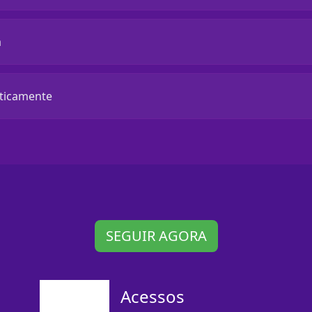
a
aticamente
SEGUIR AGORA
Acessos