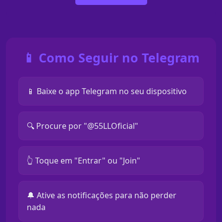
📱 Como Seguir no Telegram
📱 Baixe o app Telegram no seu dispositivo
🔍 Procure por "@55LLOficial"
👆 Toque em "Entrar" ou "Join"
🔔 Ative as notificações para não perder
nada