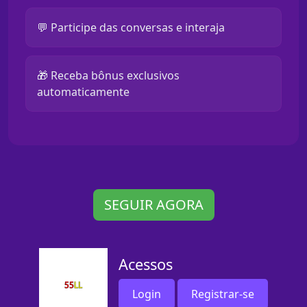
💬 Participe das conversas e interaja
🎁 Receba bônus exclusivos
automaticamente
SEGUIR AGORA
Acessos
Login
Registrar-se