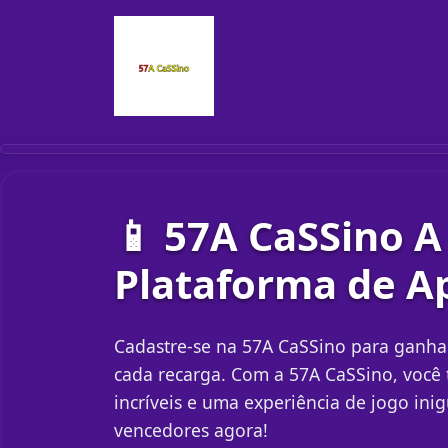
📱 57A CaSSino 
Plataforma de A
Cadastre-se na 57A CaSSino para ganha
cada recarga. Com a 57A CaSSino, você
incríveis e uma experiência de jogo inig
vencedores agora!