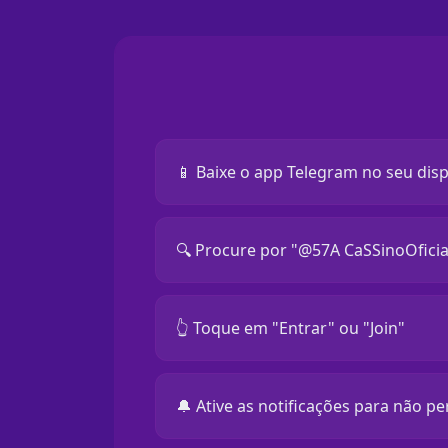
📱 Baixe o app Telegram no seu disp
🔍 Procure por "@57A CaSSinoOficia
👆 Toque em "Entrar" ou "Join"
🔔 Ative as notificações para não p