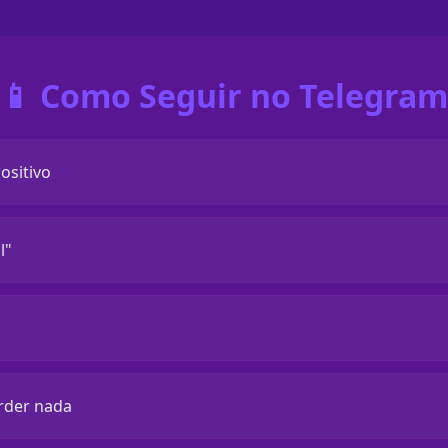
📱 Como Seguir no Telegram
ositivo
l"
erder nada