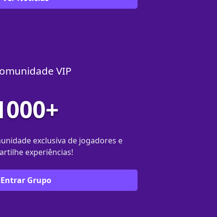
Comunidade VIP
1000+
unidade exclusiva de jogadores e
rtilhe experiências!
Entrar Grupo