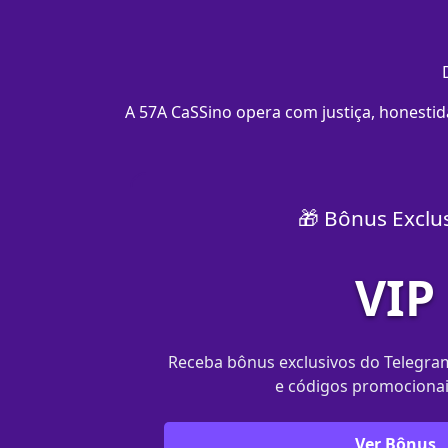
A 57A CaSSino opera com justiça, honestida
🎁 Bônus Exclu
VIP
Receba bônus exclusivos do Telegra
e códigos promocionai
Ver Bônus