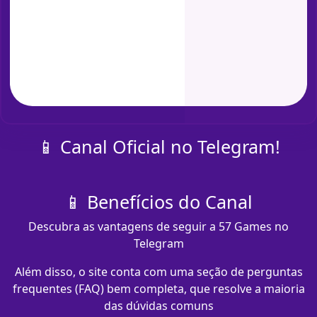
📱 Canal Oficial no Telegram!
📱 Benefícios do Canal
Descubra as vantagens de seguir a 57 Games no
Telegram
Além disso, o site conta com uma seção de perguntas
frequentes (FAQ) bem completa, que resolve a maioria
das dúvidas comuns