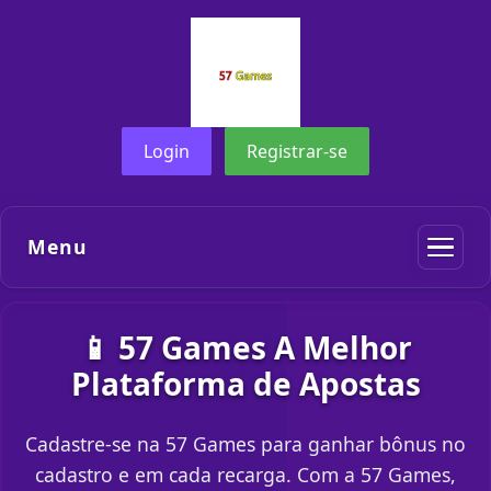
Login
Registrar-se
Menu
📱 57 Games A Melhor
Plataforma de Apostas
Cadastre-se na 57 Games para ganhar bônus no
cadastro e em cada recarga. Com a 57 Games,