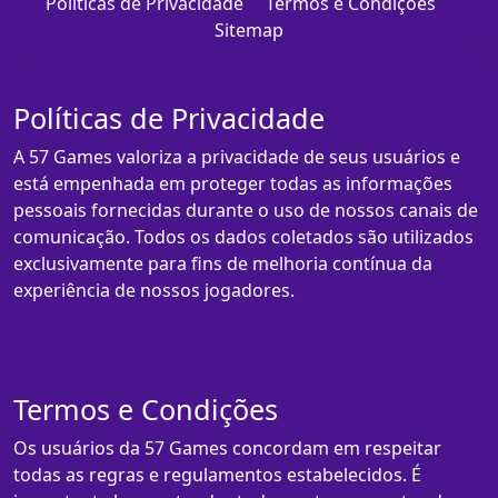
Políticas de Privacidade
Termos e Condições
Sitemap
Políticas de Privacidade
A 57 Games valoriza a privacidade de seus usuários e
está empenhada em proteger todas as informações
pessoais fornecidas durante o uso de nossos canais de
comunicação. Todos os dados coletados são utilizados
exclusivamente para fins de melhoria contínua da
experiência de nossos jogadores.
Termos e Condições
Os usuários da 57 Games concordam em respeitar
todas as regras e regulamentos estabelecidos. É