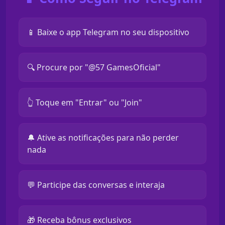
📱 Baixe o app Telegram no seu dispositivo
🔍 Procure por "@57 GamesOficial"
👆 Toque em "Entrar" ou "Join"
🔔 Ative as notificações para não perder
nada
💬 Participe das conversas e interaja
🎁 Receba bônus exclusivos