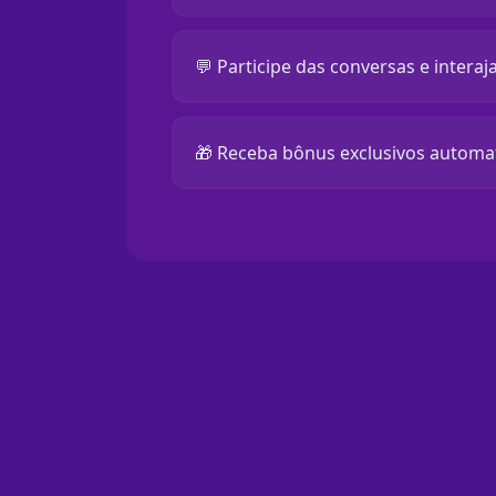
💬 Participe das conversas e interaj
🎁 Receba bônus exclusivos autom