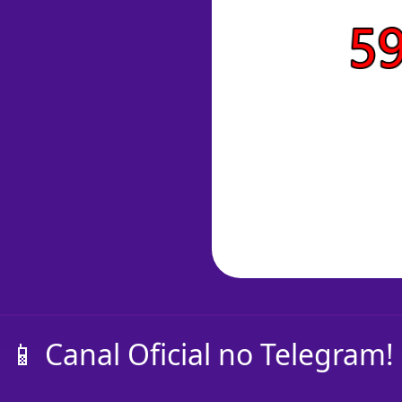
📱 Canal Oficial no Telegram!