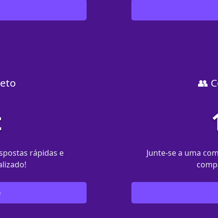
reto
👥 
t
espostas rápidas e
Junte-se a uma com
lizado!
compa
e