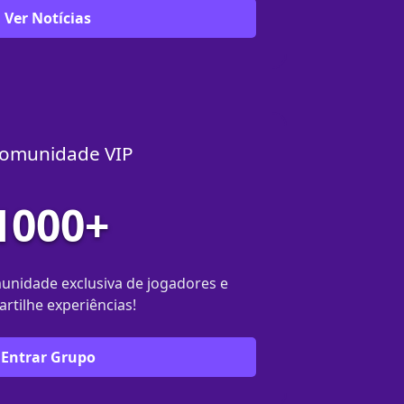
Ver Notícias
Comunidade VIP
1000+
unidade exclusiva de jogadores e
rtilhe experiências!
Entrar Grupo