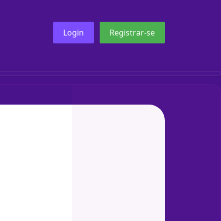
Login
Registrar-se