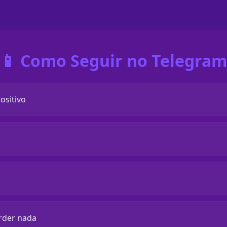
📱 Como Seguir no Telegram
ositivo
erder nada