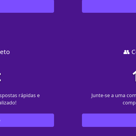
reto
👥 
t
espostas rápidas e
Junte-se a uma com
lizado!
compa
e