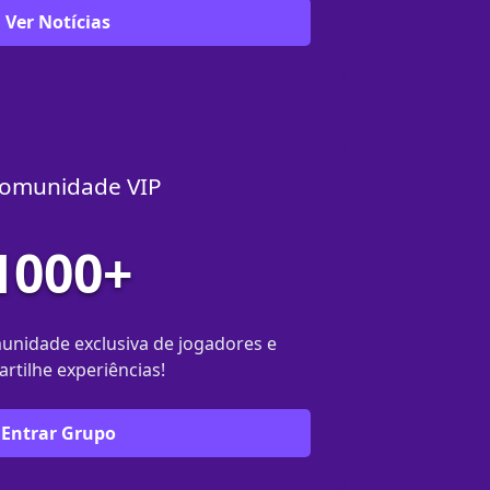
Ver Notícias
Comunidade VIP
1000+
unidade exclusiva de jogadores e
rtilhe experiências!
Entrar Grupo