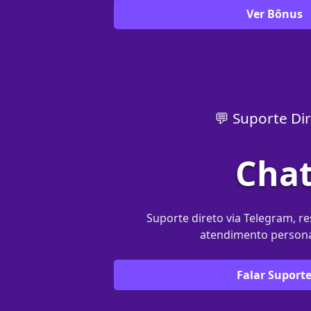
Ver Bônus
💬 Suporte Di
Cha
Suporte direto via Telegram, r
atendimento persona
Falar Suport