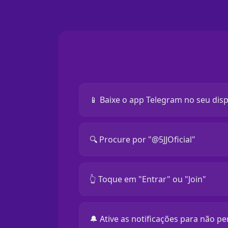
📱 Baixe o app Telegram no seu disp
🔍 Procure por "@5JJOficial"
👆 Toque em "Entrar" ou "Join"
🔔 Ative as notificações para não p