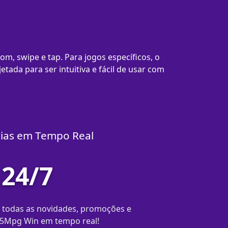
, swipe e tap. Para jogos específicos, o
ada para ser intuitiva e fácil de usar com
cias em Tempo Real
24/7
e todas as novidades, promoções e
 5Mpg Win em tempo real!