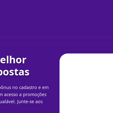
elhor
postas
bônus no cadastro e em
em acesso a promoções
ualável. Junte-se aos