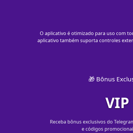
O aplicativo é otimizado para uso com t
aplicativo também suporta controles exter
🎁 Bônus Exclu
VIP
Receba bônus exclusivos do Telegra
e códigos promocionai