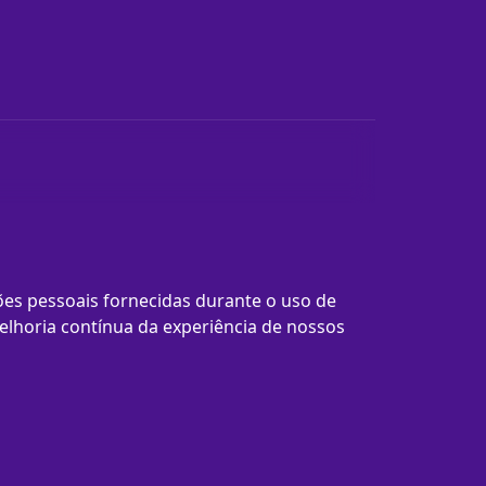
es pessoais fornecidas durante o uso de
elhoria contínua da experiência de nossos