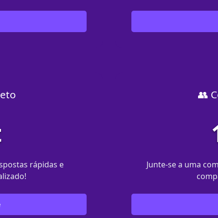
reto
👥 
t
espostas rápidas e
Junte-se a uma com
lizado!
compa
e