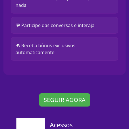
nada
💬 Participe das conversas e interaja
🎁 Receba bônus exclusivos
automaticamente
SEGUIR AGORA
Acessos