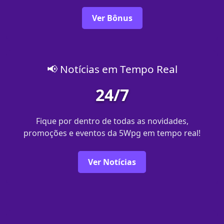
Ver Bônus
📢 Notícias em Tempo Real
24/7
Fique por dentro de todas as novidades,
promoções e eventos da 5Wpg em tempo real!
Ver Notícias