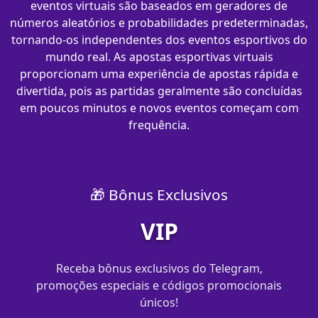
eventos virtuais são baseados em geradores de
números aleatórios e probabilidades predeterminadas,
tornando-os independentes dos eventos esportivos do
mundo real. As apostas esportivas virtuais
proporcionam uma experiência de apostas rápida e
divertida, pois as partidas geralmente são concluídas
em poucos minutos e novos eventos começam com
frequência.
🎁 Bônus Exclusivos
VIP
Receba bônus exclusivos do Telegram,
promoções especiais e códigos promocionais
únicos!