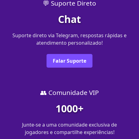
💬 Suporte Direto
Chat
Suporte direto via Telegram, respostas rápidas e
atendimento personalizado!
Falar Suporte
👥 Comunidade VIP
1000+
Junte-se a uma comunidade exclusiva de
jogadores e compartilhe experiências!