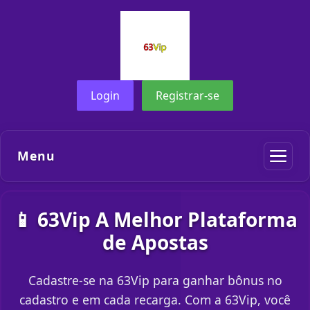
Login
Registrar-se
Menu
📱 63Vip A Melhor Plataforma
de Apostas
Cadastre-se na 63Vip para ganhar bônus no
cadastro e em cada recarga. Com a 63Vip, você