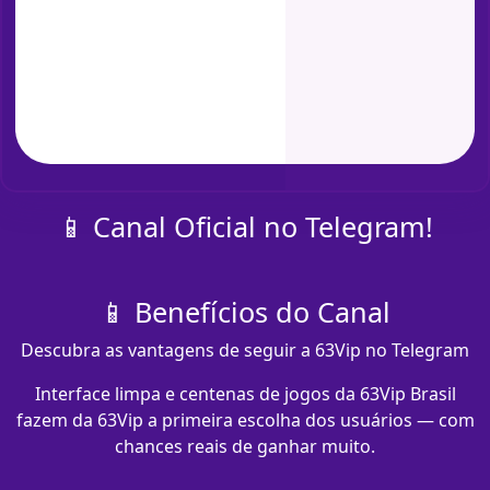
📱 Canal Oficial no Telegram!
📱 Benefícios do Canal
Descubra as vantagens de seguir a 63Vip no Telegram
Interface limpa e centenas de jogos da 63Vip Brasil
fazem da 63Vip a primeira escolha dos usuários — com
chances reais de ganhar muito.