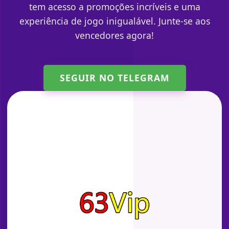
tem acesso a promoções incríveis e uma
experiência de jogo inigualável. Junte-se aos
vencedores agora!
SEGUIR NO TELEGRAM