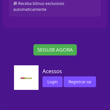
🎁 Receba bônus exclusivos
automaticamente
SEGUIR AGORA
Acessos
Login
Registrar-se