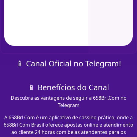
📱 Canal Oficial no Telegram!
📱 Benefícios do Canal
Descubra as vantagens de seguir a 658Brl.Com no
Telegram
A 658Brl.Com é um aplicativo de cassino prático, onde a
658Brl.Com Brasil oferece apostas online e atendimento
ao cliente 24 horas com belas atendentes para os