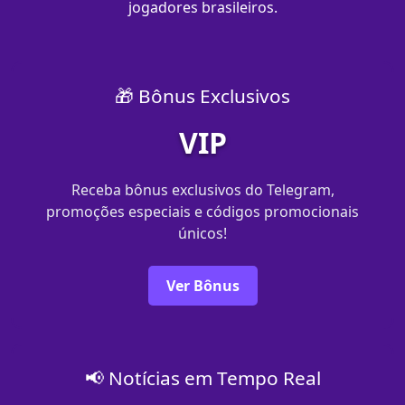
jogadores brasileiros.
🎁 Bônus Exclusivos
VIP
Receba bônus exclusivos do Telegram,
promoções especiais e códigos promocionais
únicos!
Ver Bônus
📢 Notícias em Tempo Real