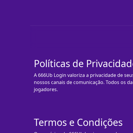
Políticas de Privacida
A 666Ub Login valoriza a privacidade de se
nossos canais de comunicação. Todos os dad
jogadores.
Termos e Condições