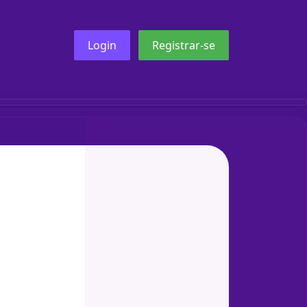
Login
Registrar-se