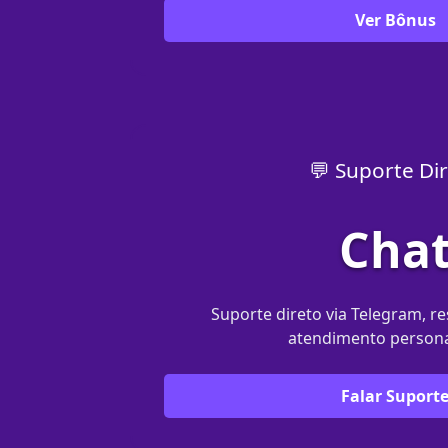
Ver Bônus
💬 Suporte Di
Cha
Suporte direto via Telegram, r
atendimento persona
Falar Suport