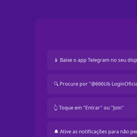
📱 Baixe o app Telegram no seu disp
🔍 Procure por "@666Ub LoginOficia
👆 Toque em "Entrar" ou "Join"
🔔 Ative as notificações para não p