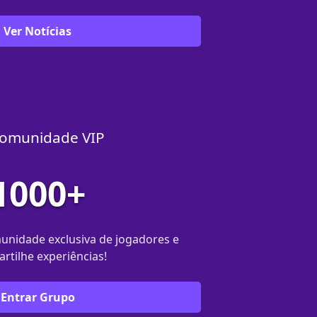
Ver Notícias
Comunidade VIP
1000+
unidade exclusiva de jogadores e
rtilhe experiências!
Entrar Grupo