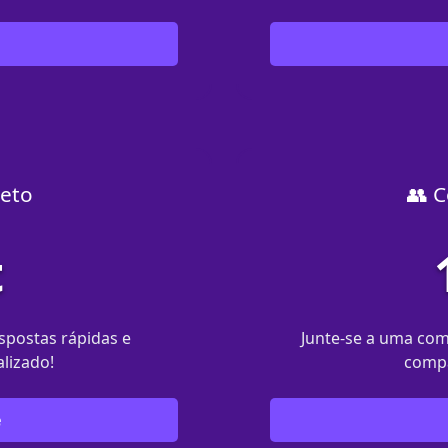
reto
👥 
t
espostas rápidas e
Junte-se a uma com
lizado!
compa
e