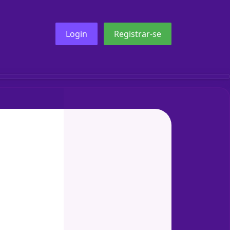
Login
Registrar-se