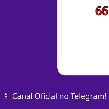
📱 Canal Oficial no Telegram!