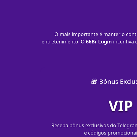
O mais importante é manter o cont
entretenimento. O
66Br Login
incentiva 
🎁 Bônus Exclu
VIP
Receba bônus exclusivos do Telegra
e códigos promocionai