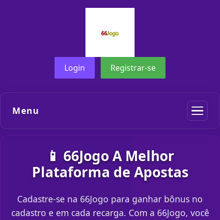
Login
Registrar-se
Menu
📱 66Jogo A Melhor
Plataforma de Apostas
Cadastre-se na 66Jogo para ganhar bônus no
cadastro e em cada recarga. Com a 66Jogo, você