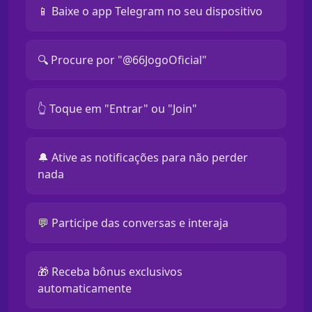
📱 Baixe o app Telegram no seu dispositivo
🔍 Procure por "@66JogoOficial"
👆 Toque em "Entrar" ou "Join"
🔔 Ative as notificações para não perder
nada
💬 Participe das conversas e interaja
🎁 Receba bônus exclusivos
automaticamente