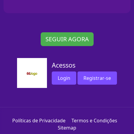
SEGUIR AGORA
Acessos
Login
Registrar-se
Políticas de Privacidade
Termos e Condições
Sitemap