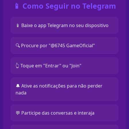
📱 Como Seguir no Telegram
📱 Baixe o app Telegram no seu dispositivo
🔍 Procure por "@6745 GameOficial"
👆 Toque em "Entrar" ou "Join"
🔔 Ative as notificações para não perder
nada
💬 Participe das conversas e interaja