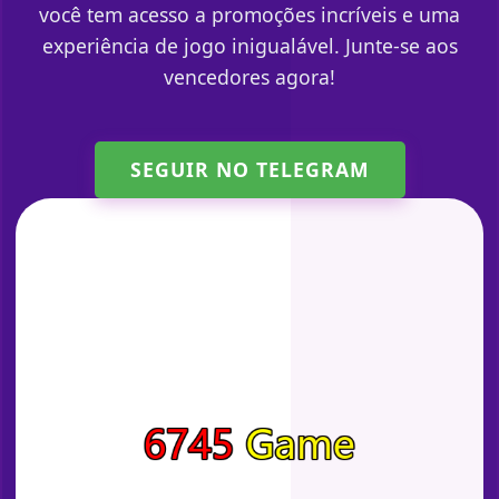
você tem acesso a promoções incríveis e uma
experiência de jogo inigualável. Junte-se aos
vencedores agora!
SEGUIR NO TELEGRAM