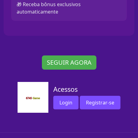
🎁 Receba bônus exclusivos
automaticamente
SEGUIR AGORA
Acessos
Login
Registrar-se