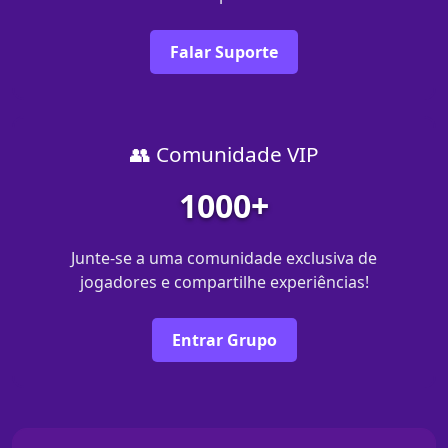
Falar Suporte
👥 Comunidade VIP
1000+
Junte-se a uma comunidade exclusiva de
jogadores e compartilhe experiências!
Entrar Grupo