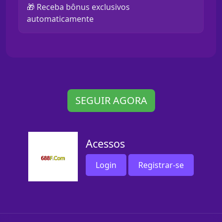
🎁 Receba bônus exclusivos
automaticamente
SEGUIR AGORA
Acessos
Login
Registrar-se