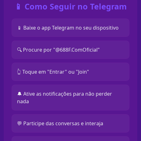
📱 Como Seguir no Telegram
📱 Baixe o app Telegram no seu dispositivo
🔍 Procure por "@688F.ComOficial"
👆 Toque em "Entrar" ou "Join"
🔔 Ative as notificações para não perder
nada
💬 Participe das conversas e interaja