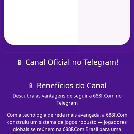
📱 Canal Oficial no Telegram!
📱 Benefícios do Canal
Descubra as vantagens de seguir a 688F.Com no
Telegram
Com a tecnologia de rede mais avançada, a 688F.Com
construiu um sistema de jogos robusto — jogadores
globais se reúnem na 688F.Com Brasil para uma