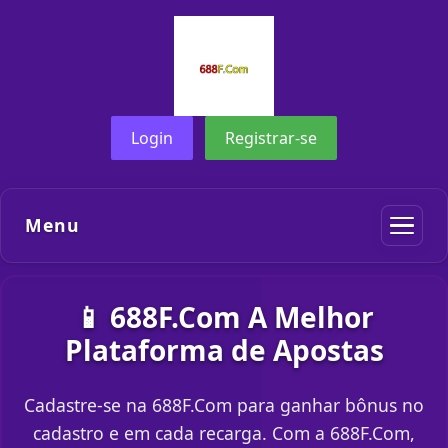
Login
Registrar-se
Menu
📱 688F.Com A Melhor
Plataforma de Apostas
Cadastre-se na 688F.Com para ganhar bônus no
cadastro e em cada recarga. Com a 688F.Com,