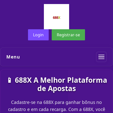
Login
Registrar-se
Menu
📱 688X A Melhor Plataforma
de Apostas
Cadastre-se na 688X para ganhar bônus no
cadastro e em cada recarga. Com a 688X, você