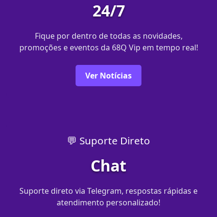
24/7
Fique por dentro de todas as novidades,
promoções e eventos da 68Q Vip em tempo real!
Ver Notícias
💬 Suporte Direto
Chat
Suporte direto via Telegram, respostas rápidas e
atendimento personalizado!