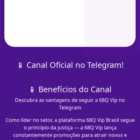
📱 Canal Oficial no Telegram!
📱 Benefícios do Canal
Descubra as vantagens de seguir a 68Q Vip no
Telegram
Como líder no setor, a plataforma 68Q Vip Brasil segue
o princípio da justiça — a 68Q Vip lança
constantemente promoções para atrair novos e