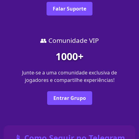
Falar Suporte
👥 Comunidade VIP
1000+
Junte-se a uma comunidade exclusiva de
jogadores e compartilhe experiências!
Entrar Grupo
📱 Como Seguir no Telegram