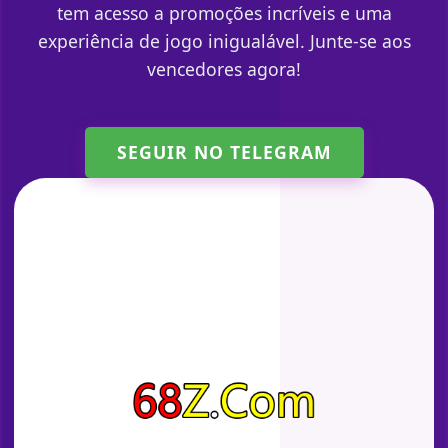
tem acesso a promoções incríveis e uma
experiência de jogo inigualável. Junte-se aos
vencedores agora!
SEGUIR NO TELEGRAM