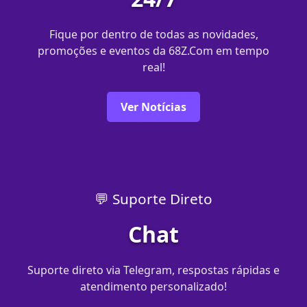
Fique por dentro de todas as novidades,
promoções e eventos da 68Z.Com em tempo
real!
Ver Notícias
💬 Suporte Direto
Chat
Suporte direto via Telegram, respostas rápidas e
atendimento personalizado!