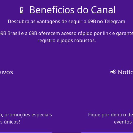
📱 Benefícios do Canal
Descubra as vantagens de seguir a 69B no Telegram
9B Brasil e a 69B oferecem acesso rápido por link e garan
registro e jogos robustos.
sivos
📢 Notí
m, promoções especiais
Fique por dentro d
s únicos!
eventos