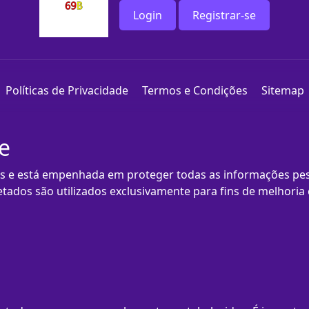
Login
Registrar-se
Políticas de Privacidade
Termos e Condições
Sitemap
de
ios e está empenhada em proteger todas as informações pe
tados são utilizados exclusivamente para fins de melhoria