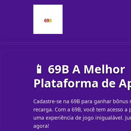
📱 69B A Melhor
Plataforma de A
Cadastre-se na 69B para ganhar bônus 
recarga. Com a 69B, você tem acesso a 
uma experiência de jogo inigualável. J
agora!