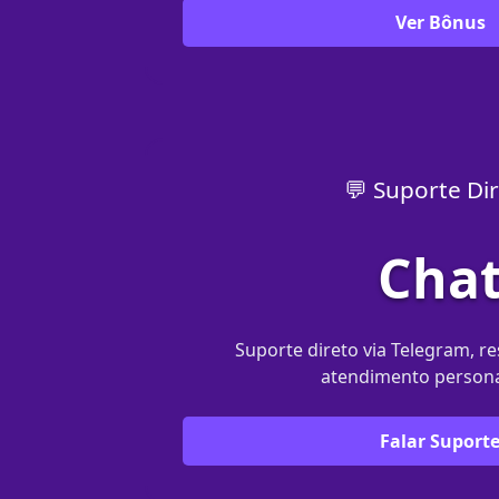
Ver Bônus
💬 Suporte Di
Cha
Suporte direto via Telegram, r
atendimento persona
Falar Suport