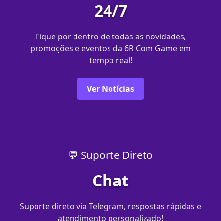
24/7
Fique por dentro de todas as novidades,
promoções e eventos da 6R Com Game em
tempo real!
Ver Notícias
💬 Suporte Direto
Chat
Suporte direto via Telegram, respostas rápidas e
atendimento personalizado!