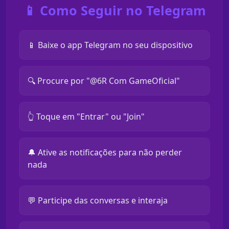
📱 Como Seguir no Telegram
📱 Baixe o app Telegram no seu dispositivo
🔍 Procure por "@6R Com GameOficial"
👆 Toque em "Entrar" ou "Join"
🔔 Ative as notificações para não perder
nada
💬 Participe das conversas e interaja