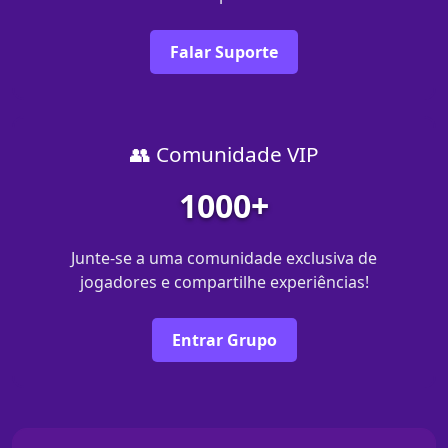
Falar Suporte
👥 Comunidade VIP
1000+
Junte-se a uma comunidade exclusiva de
jogadores e compartilhe experiências!
Entrar Grupo