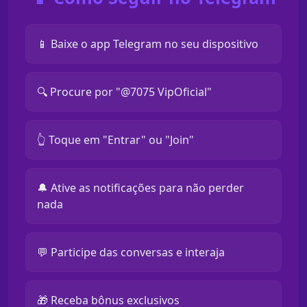
📱 Baixe o app Telegram no seu dispositivo
🔍 Procure por "@7075 VipOficial"
👆 Toque em "Entrar" ou "Join"
🔔 Ative as notificações para não perder
nada
💬 Participe das conversas e interaja
🎁 Receba bônus exclusivos