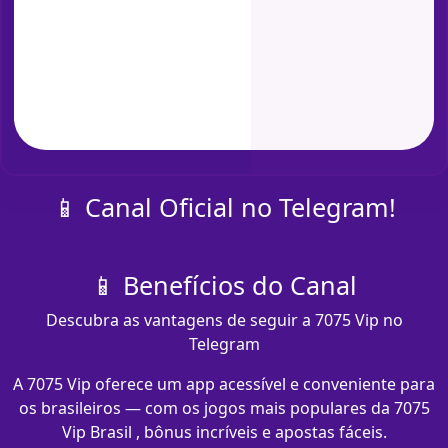
📱 Canal Oficial no Telegram!
📱 Benefícios do Canal
Descubra as vantagens de seguir a 7075 Vip no
Telegram
A 7075 Vip oferece um app acessível e conveniente para
os brasileiros — com os jogos mais populares da 7075
Vip Brasil , bônus incríveis e apostas fáceis.