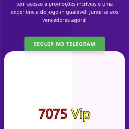
tem acesso a promoções incríveis e uma
experiência de jogo inigualável. Junte-se aos
vencedores agora!
SEGUIR NO TELEGRAM