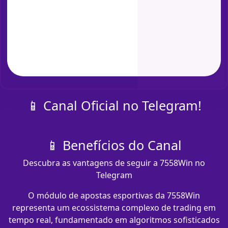
📱 Canal Oficial no Telegram!
📱 Benefícios do Canal
Descubra as vantagens de seguir a 7558Win no
Telegram
O módulo de apostas esportivas da 7558Win
representa um ecossistema complexo de trading em
tempo real, fundamentado em algoritmos sofisticados