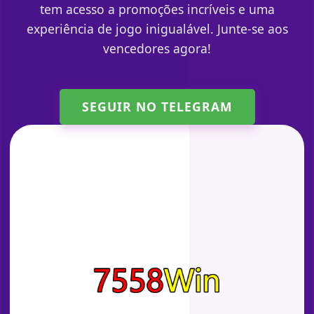
tem acesso a promoções incríveis e uma
experiência de jogo inigualável. Junte-se aos
vencedores agora!
SEGUIR NO TELEGRAM