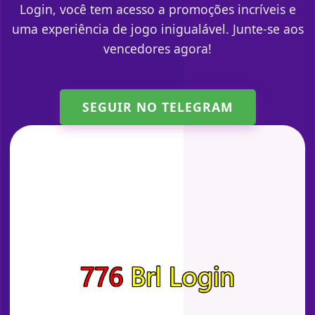
Login, você tem acesso a promoções incríveis e
uma experiência de jogo inigualável. Junte-se aos
vencedores agora!
SEGUIR NO TELEGRAM