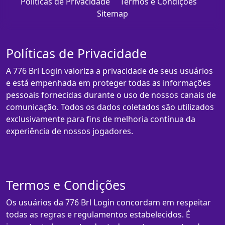
Políticas de Privacidade
Termos e Condições
Sitemap
Políticas de Privacidade
A 776 Brl Login valoriza a privacidade de seus usuários
e está empenhada em proteger todas as informações
pessoais fornecidas durante o uso de nossos canais de
comunicação. Todos os dados coletados são utilizados
exclusivamente para fins de melhoria contínua da
experiência de nossos jogadores.
Termos e Condições
Os usuários da 776 Brl Login concordam em respeitar
todas as regras e regulamentos estabelecidos. É