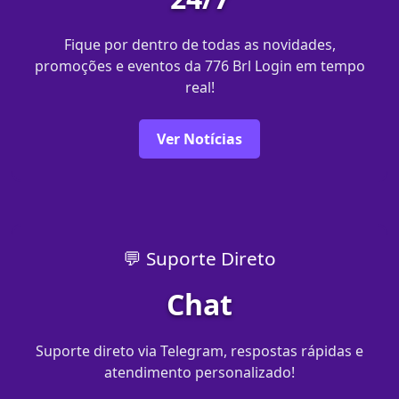
Fique por dentro de todas as novidades,
promoções e eventos da 776 Brl Login em tempo
real!
Ver Notícias
💬 Suporte Direto
Chat
Suporte direto via Telegram, respostas rápidas e
atendimento personalizado!