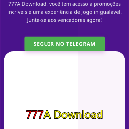
777A Download, você tem acesso a promoções
incríveis e uma experiência de jogo inigualável.
Junte-se aos vencedores agora!
SEGUIR NO TELEGRAM