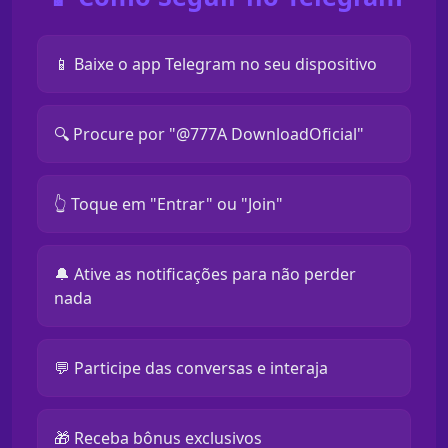
📱 Baixe o app Telegram no seu dispositivo
🔍 Procure por "@777A DownloadOficial"
👆 Toque em "Entrar" ou "Join"
🔔 Ative as notificações para não perder
nada
💬 Participe das conversas e interaja
🎁 Receba bônus exclusivos