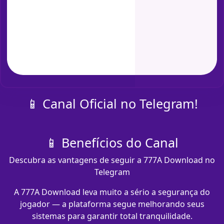
📱 Canal Oficial no Telegram!
📱 Benefícios do Canal
Descubra as vantagens de seguir a 777A Download no
Telegram
A 777A Download leva muito a sério a segurança do
jogador — a plataforma segue melhorando seus
sistemas para garantir total tranquilidade.