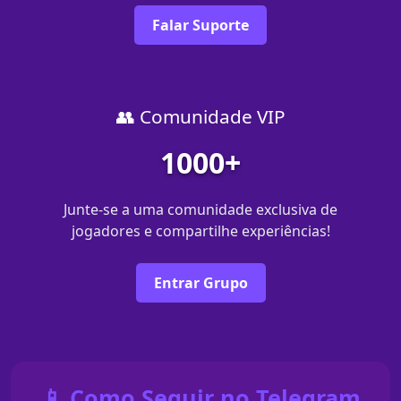
Falar Suporte
👥 Comunidade VIP
1000+
Junte-se a uma comunidade exclusiva de
jogadores e compartilhe experiências!
Entrar Grupo
📱 Como Seguir no Telegram