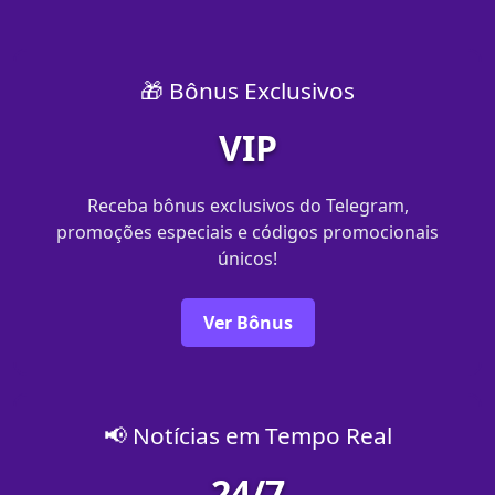
🎁 Bônus Exclusivos
VIP
Receba bônus exclusivos do Telegram,
promoções especiais e códigos promocionais
únicos!
Ver Bônus
📢 Notícias em Tempo Real
24/7