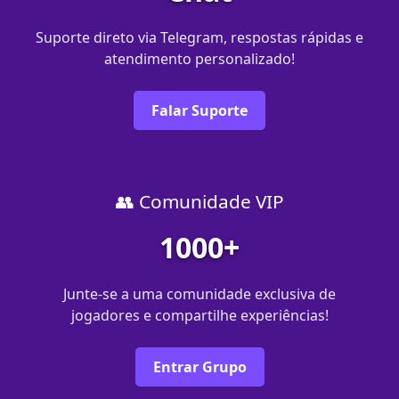
Suporte direto via Telegram, respostas rápidas e
atendimento personalizado!
Falar Suporte
👥 Comunidade VIP
1000+
Junte-se a uma comunidade exclusiva de
jogadores e compartilhe experiências!
Entrar Grupo