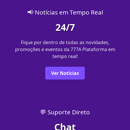
📢 Notícias em Tempo Real
24/7
Fique por dentro de todas as novidades,
promoções e eventos da 777A Plataforma em
tempo real!
Ver Notícias
💬 Suporte Direto
Chat