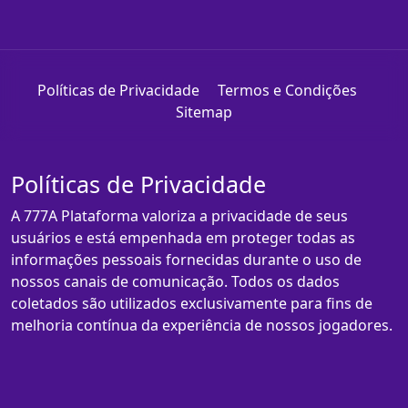
Políticas de Privacidade
Termos e Condições
Sitemap
Políticas de Privacidade
A 777A Plataforma valoriza a privacidade de seus
usuários e está empenhada em proteger todas as
informações pessoais fornecidas durante o uso de
nossos canais de comunicação. Todos os dados
coletados são utilizados exclusivamente para fins de
melhoria contínua da experiência de nossos jogadores.