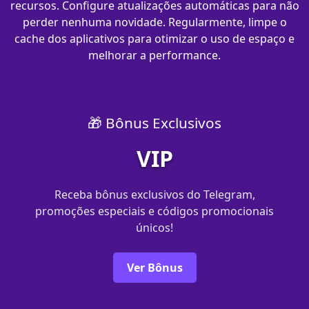
recursos. Configure atualizações automáticas para não
perder nenhuma novidade. Regularmente, limpe o
cache dos aplicativos para otimizar o uso de espaço e
melhorar a performance.
🎁 Bônus Exclusivos
VIP
Receba bônus exclusivos do Telegram,
promoções especiais e códigos promocionais
únicos!
Ver Bônus