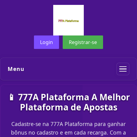
Login
Registrar-se
Menu
📱 777A Plataforma A Melhor
Plataforma de Apostas
Cadastre-se na 777A Plataforma para ganhar
bônus no cadastro e em cada recarga. Com a