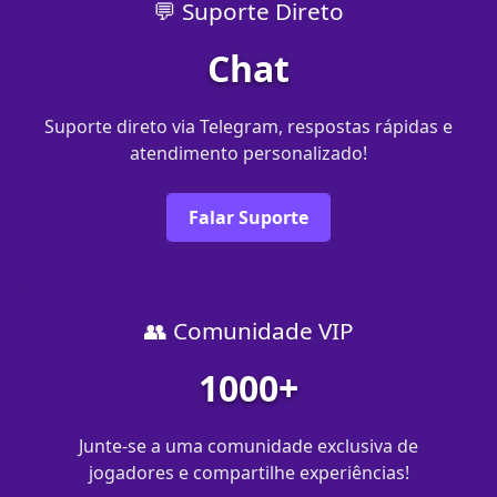
💬 Suporte Direto
Chat
Suporte direto via Telegram, respostas rápidas e
atendimento personalizado!
Falar Suporte
👥 Comunidade VIP
1000+
Junte-se a uma comunidade exclusiva de
jogadores e compartilhe experiências!