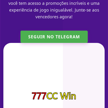
você tem acesso a promoções incríveis e uma
experiência de jogo inigualável. Junte-se aos
vencedores agora!
SEGUIR NO TELEGRAM