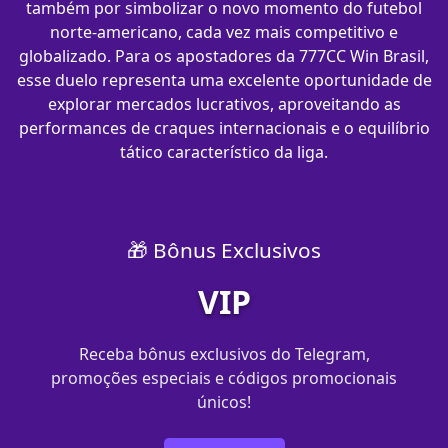
também por simbolizar o novo momento do futebol
norte-americano, cada vez mais competitivo e
globalizado. Para os apostadores da 777CC Win Brasil,
esse duelo representa uma excelente oportunidade de
explorar mercados lucrativos, aproveitando as
performances de craques internacionais e o equilíbrio
tático característico da liga.
🎁 Bônus Exclusivos
VIP
Receba bônus exclusivos do Telegram,
promoções especiais e códigos promocionais
únicos!