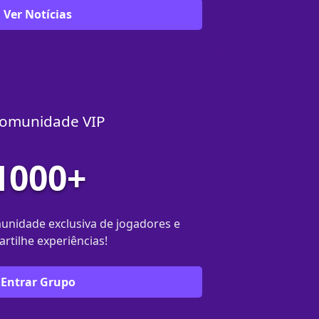
Ver Notícias
Comunidade VIP
1000+
unidade exclusiva de jogadores e
rtilhe experiências!
Entrar Grupo