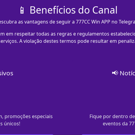
📱 Benefícios do Canal
scubra as vantagens de seguir a 777CC Win APP no Teleg
 em respeitar todas as regras e regulamentos estabelecid
serviços. A violação destes termos pode resultar em penal
sivos
📢 Notí
m, promoções especiais
Fique por dentro d
s únicos!
eventos da 77