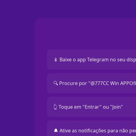
📱 Baixe o app Telegram no seu disp
🔍 Procure por "@777CC Win APPOfi
👆 Toque em "Entrar" ou "Join"
🔔 Ative as notificações para não p