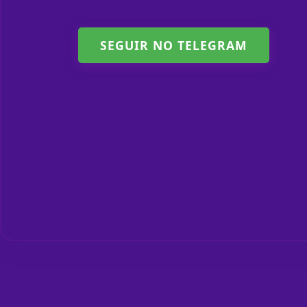
SEGUIR NO TELEGRAM