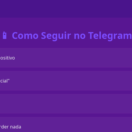
📱 Como Seguir no Telegram
ositivo
cial"
erder nada