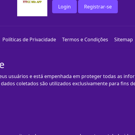
Login
Registrar-se
Políticas de Privacidade
Termos e Condições
Sitemap
de
 seus usuários e está empenhada em proteger todas as info
dados coletados são utilizados exclusivamente para fins d