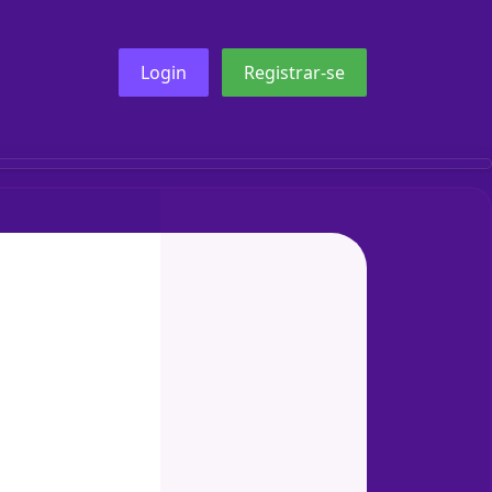
Login
Registrar-se