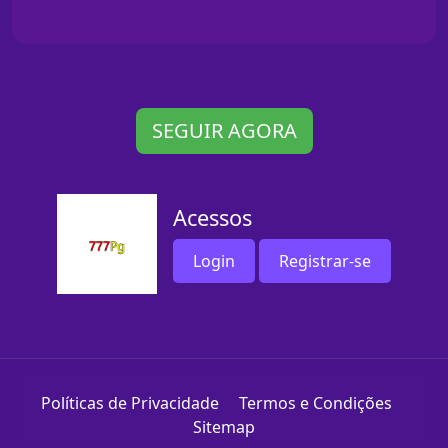
SEGUIR AGORA
Acessos
Login
Registrar-se
Políticas de Privacidade
Termos e Condições
Sitemap