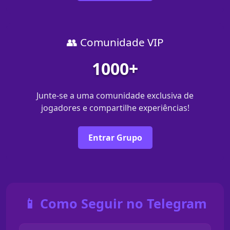
👥 Comunidade VIP
1000+
Junte-se a uma comunidade exclusiva de
jogadores e compartilhe experiências!
Entrar Grupo
📱 Como Seguir no Telegram