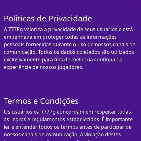
Políticas de Privacidade
A 777Pg valoriza a privacidade de seus usuários e está
empenhada em proteger todas as informações
pessoais fornecidas durante o uso de nossos canais de
comunicação. Todos os dados coletados são utilizados
exclusivamente para fins de melhoria contínua da
experiência de nossos jogadores.
Termos e Condições
Os usuários da 777Pg concordam em respeitar todas
as regras e regulamentos estabelecidos. É importante
ler e entender todos os termos antes de participar de
nossos canais de comunicação. A violação destes