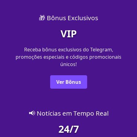
🎁 Bônus Exclusivos
VIP
Receba bônus exclusivos do Telegram,
promoções especiais e códigos promocionais
únicos!
Ver Bônus
📢 Notícias em Tempo Real
24/7