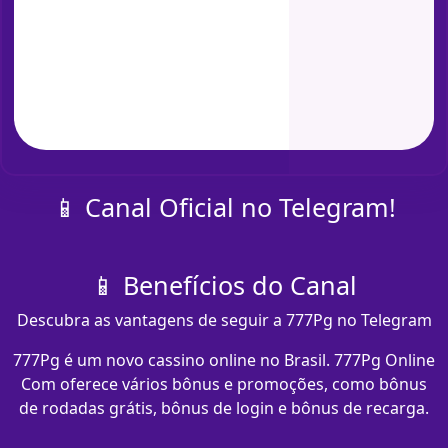
📱 Canal Oficial no Telegram!
📱 Benefícios do Canal
Descubra as vantagens de seguir a 777Pg no Telegram
777Pg é um novo cassino online no Brasil. 777Pg Online
Com oferece vários bônus e promoções, como bônus
de rodadas grátis, bônus de login e bônus de recarga.