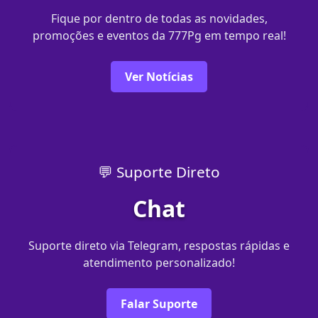
Fique por dentro de todas as novidades,
promoções e eventos da 777Pg em tempo real!
Ver Notícias
💬 Suporte Direto
Chat
Suporte direto via Telegram, respostas rápidas e
atendimento personalizado!
Falar Suporte