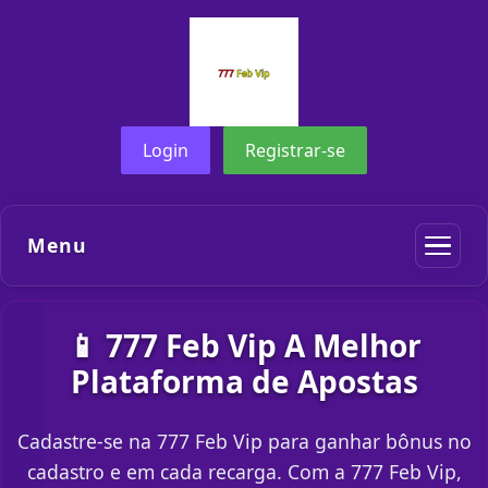
Login
Registrar-se
Menu
📱 777 Feb Vip A Melhor
Plataforma de Apostas
Cadastre-se na 777 Feb Vip para ganhar bônus no
cadastro e em cada recarga. Com a 777 Feb Vip,