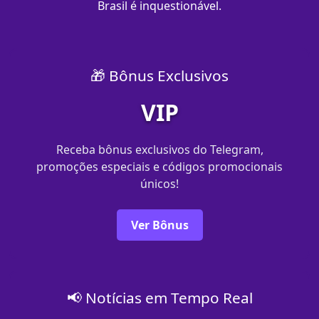
Brasil é inquestionável.
🎁 Bônus Exclusivos
VIP
Receba bônus exclusivos do Telegram,
promoções especiais e códigos promocionais
únicos!
Ver Bônus
📢 Notícias em Tempo Real