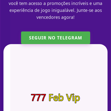
você tem acesso a promoções incríveis e uma
experiência de jogo inigualável. Junte-se aos
vencedores agora!
SEGUIR NO TELEGRAM