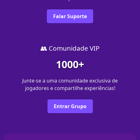
Falar Suporte
👥 Comunidade VIP
1000+
Junte-se a uma comunidade exclusiva de
jogadores e compartilhe experiências!
Entrar Grupo