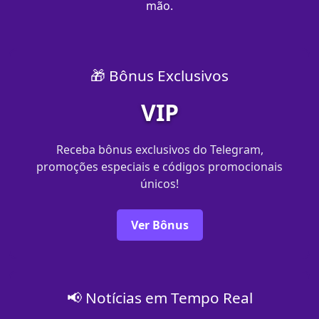
mão.
🎁 Bônus Exclusivos
VIP
Receba bônus exclusivos do Telegram,
promoções especiais e códigos promocionais
únicos!
Ver Bônus
📢 Notícias em Tempo Real