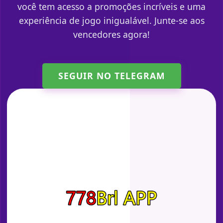
você tem acesso a promoções incríveis e uma
experiência de jogo inigualável. Junte-se aos
vencedores agora!
SEGUIR NO TELEGRAM