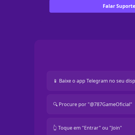
Falar Suport
📱 Baixe o app Telegram no seu disp
🔍 Procure por "@787GameOficial"
👆 Toque em "Entrar" ou "Join"