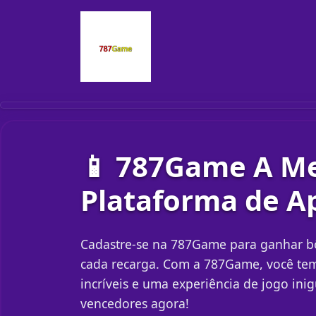
📱 787Game A M
Plataforma de A
Cadastre-se na 787Game para ganhar b
cada recarga. Com a 787Game, você te
incríveis e uma experiência de jogo inig
vencedores agora!