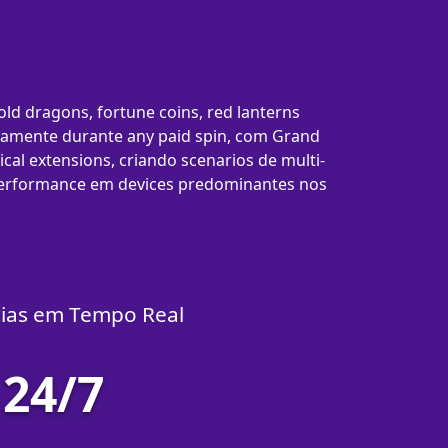
old dragons, fortune coins, red lanterns
toriamente durante any paid spin, com Grand
ical extensions, criando scenarios de multi-
performance em devices predominantes nos
cias em Tempo Real
24/7