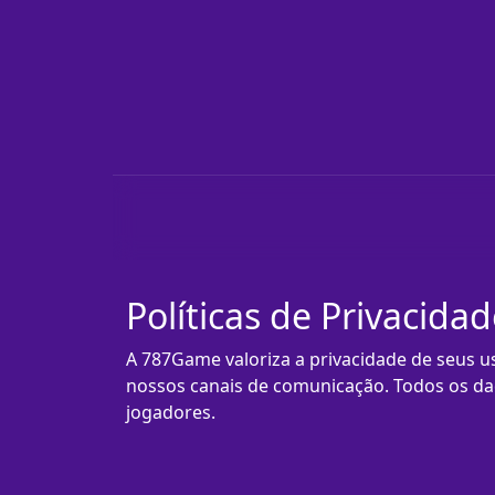
Políticas de Privacida
A 787Game valoriza a privacidade de seus 
nossos canais de comunicação. Todos os dad
jogadores.