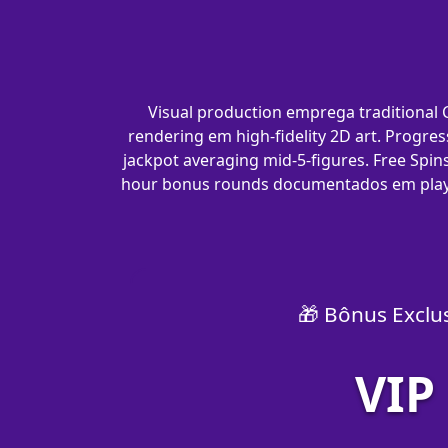
Visual production emprega traditional C
rendering em high-fidelity 2D art. Progres
jackpot averaging mid-5-figures. Free Spins
hour bonus rounds documentados em playe
🎁 Bônus Exclu
VIP