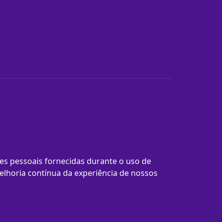
es pessoais fornecidas durante o uso de
elhoria contínua da experiência de nossos